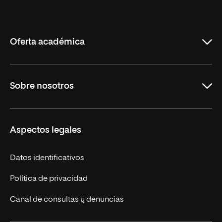
Internacional
de
La
Rioja
Oferta académica
Maestrías en línea
Sobre nosotros
Licenciaturas en línea
Másteres Europeos
UNIR en México
Aspectos legales
Cursos Europeos
Nuestros alumnos
Títulos Americanos
Únete a nosotros
Datos identificativos
Alianza Newman
Actualidad
Política de privacidad
Solicita información
Canal de consultas y denuncias