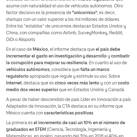
asume con naturalidad el uso de vehículos autónomos. Otro
factor decisivo es la presencia de
“unicornios”
, es decir,
startups con un valor superior a los mil millones de dólares.
Entre los “establos” de unicornios destacan Estados Unidos y
China, con compañías como Airbnb, SurveyMonkey, Reddit,
DiDi o Alisports.
En el caso de
México
, el informe destaca que
el país debe
incrementar el gasto en investigación y desarrollo
y
combatir
la corrupción para mejorar su resiliencia
. En cuanto al uso de
vehículos autónomos
, considera que
falta un marco
regulatorio
apropiado que regule y estimule su uso. Sobre
Internet
, destaca que es
cinco veces más lento
y con un
costo
medio dos veces superior
que en Estados Unidos y Canadá.
A pesar de haber descendido de país Líder en Innovación a país
Adaptador de Innovación, la CTA destaca en su informe que
México cuenta con
características positivas
.
La primera es
el incremento de casi un 10% en el número de
graduados en STEM
(Ciencia, Tecnología, Ingeniería y
Matemáticas, en inglés), pasando del 31% en 2018 al 40% en