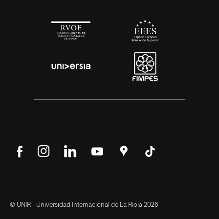
Síguenos
Síguenos
Síguenos
Síguenos
Encuéntranos
Síguenos
en
en
en
en
en
en
Facebook
Instagram
LinkedIn
YouTube
Google
Tik
Maps
Tok
© UNIR - Universidad Internacional de La Rioja 2026