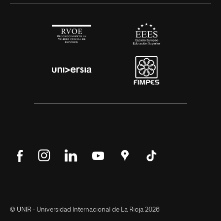
Síguenos
Síguenos
Síguenos
Síguenos
Encuéntranos
Síguenos
en
en
en
en
en
en
Facebook
Instagram
LinkedIn
YouTube
Google
Tik
Maps
Tok
© UNIR - Universidad Internacional de La Rioja 2026