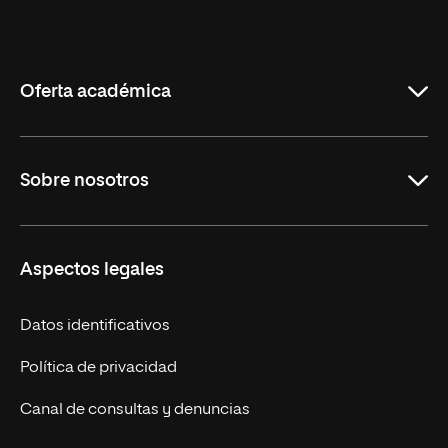
Universidad
Internacional
de
La
Rioja
Oferta académica
Maestrías en línea
Sobre nosotros
Licenciaturas en línea
Másteres Europeos
UNIR en México
Aspectos legales
Cursos Europeos
Nuestros alumnos
Títulos Americanos
Únete a nosotros
Datos identificativos
Alianza Newman
Actualidad
Política de privacidad
Solicita información
Canal de consultas y denuncias