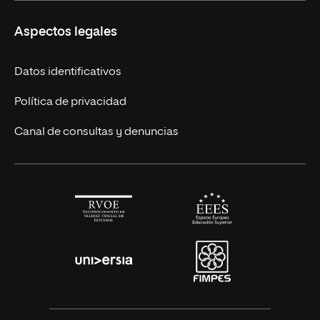
Másteres Europeos
UNIR en México
Aspectos legales
Cursos Europeos
Nuestros alumnos
Títulos Americanos
Únete a nosotros
Datos identificativos
Alianza Newman
Actualidad
Política de privacidad
Solicita información
Canal de consultas y denuncias