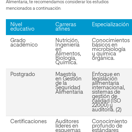
Alimentaria, te recomendamos considerar los estudios
mencionados a continuación:
Nivel
Carreras
Especialización
educativo
afines
Grado
Nutrición,
Conocimientos
académico
Ingeniería
básicos en
en
microbiología
Alimentos,
y química
Biología,
orgánica.
Química.
Postgrado
Maestría
Enfoque en
en Gestión
legislación
de la
alimentaria
Seguridad
internacional,
Alimentaria
sistemas de
gestión de
calidad (ISO
22000) y
auditoría. (2)
Certificaciones
Auditores
Conocimiento
líderes en
profundo de
esquemas
estándares