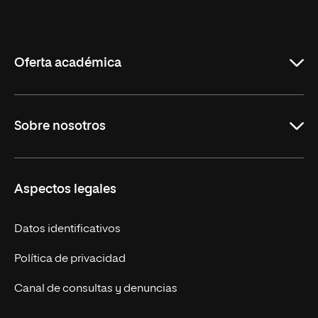
Universidad
Internacional
de
La
Rioja
Oferta académica
Maestrías en línea
Sobre nosotros
Licenciaturas en línea
Másteres Europeos
UNIR en México
Aspectos legales
Cursos Europeos
Nuestros alumnos
Títulos Americanos
Únete a nosotros
Datos identificativos
Alianza Newman
Actualidad
Política de privacidad
Solicita información
Canal de consultas y denuncias