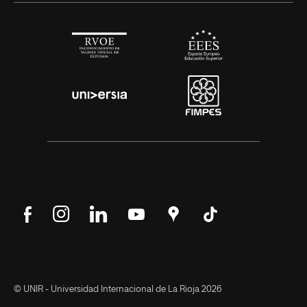
Síguenos
Síguenos
Síguenos
Síguenos
Encuéntranos
Síguenos
en
en
en
en
en
en
Facebook
Instagram
LinkedIn
YouTube
Google
Tik
Maps
Tok
© UNIR - Universidad Internacional de La Rioja 2026