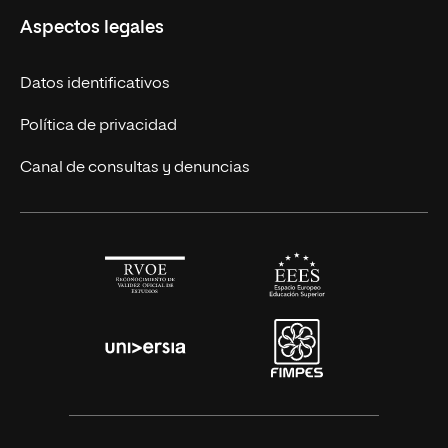
Aspectos legales
Cursos Europeos
Nuestros alumnos
Títulos Americanos
Únete a nosotros
Datos identificativos
Alianza Newman
Actualidad
Política de privacidad
Solicita información
Canal de consultas y denuncias