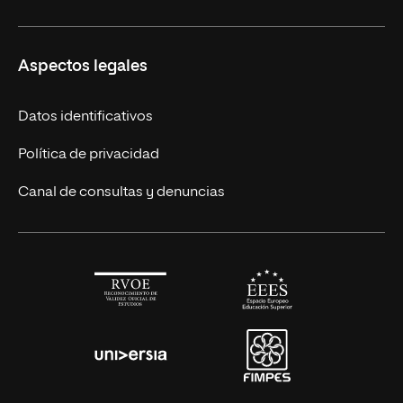
Másteres Europeos
UNIR en México
Aspectos legales
Cursos Europeos
Nuestros alumnos
Títulos Americanos
Únete a nosotros
Datos identificativos
Alianza Newman
Actualidad
Política de privacidad
Solicita información
Canal de consultas y denuncias