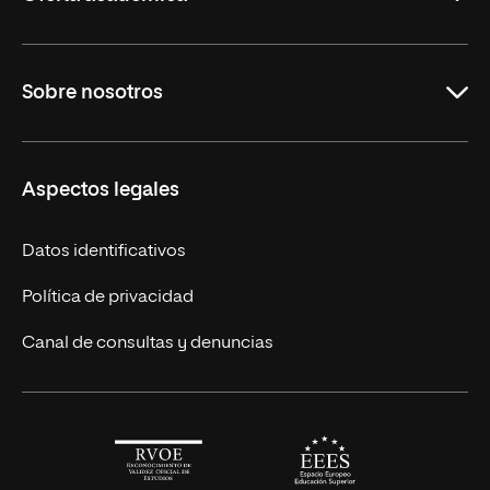
Maestrías en línea
Sobre nosotros
Licenciaturas en línea
Másteres Europeos
UNIR en México
Aspectos legales
Cursos Europeos
Nuestros alumnos
Títulos Americanos
Únete a nosotros
Datos identificativos
Alianza Newman
Actualidad
Política de privacidad
Solicita información
Canal de consultas y denuncias