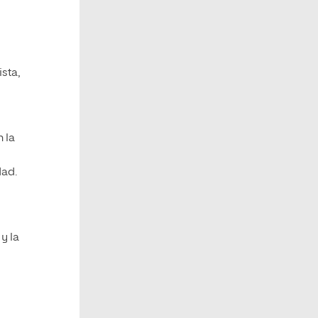
sta,
 la
dad.
y la