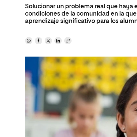
Solucionar un problema real que haya en
Ciencias Políticas y Relaciones
Comunicación y Mercadotecnia
Ciencias Sociales
condiciones de la comunidad en la que
Internacionales
Humanidades
aprendizaje significativo para los alum
Ciencias Criminológicas y de la
Seguridad
Artes
Humanidades
Música
Artes
Educación
Música
Comunicación y Mercadotecni
Ciencias Sociales
Economía y Negocios