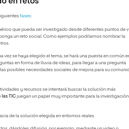
o en retos
siguientes
fases
:
nérico que pueda ser investigado desde diferentes puntos de vi
suponga un reto social. Como ejemplos podríamos nombrar la
tros.
na vez se haya elegido el tema, se hará una puesta en común en
untas en forma de lluvia de ideas, para llegar a una pregunta
de las posibles necesidades sociales de mejora para su comuni
tividades y recursos se intentará buscar la solución más
e
las TIC
juegan un papel muy importante para la investigación 
cacia de la solución elegida en entornos reales.
ados, dándoles difusión, por ejemplo, mediante un video o