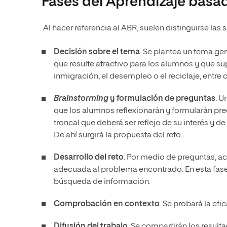
Fases del Aprendizaje basad
Al hacer referencia al ABR, suelen distinguirse las 
Decisión sobre el tema
. Se plantea un tema ge
que resulte atractivo para los alumnos y que 
inmigración, el desempleo o el reciclaje, entre o
Brainstorming
y formulación de preguntas
. U
que los alumnos reflexionarán y formularán preg
troncal que deberá ser reflejo de su interés y 
De ahí surgirá la propuesta del reto.
Desarrollo del reto
. Por medio de preguntas, ac
adecuada al problema encontrado. En esta fas
búsqueda de información.
Comprobación en contexto
. Se probará la efi
Difusión del trabajo
. Se compartirán los result