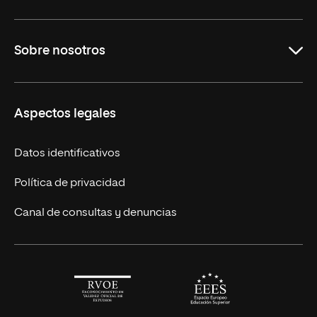
Maestrías en línea
Sobre nosotros
Licenciaturas en línea
Másteres Europeos
UNIR en México
Aspectos legales
Cursos Europeos
Nuestros alumnos
Títulos Americanos
Únete a nosotros
Datos identificativos
Alianza Newman
Actualidad
Política de privacidad
Solicita información
Canal de consultas y denuncias