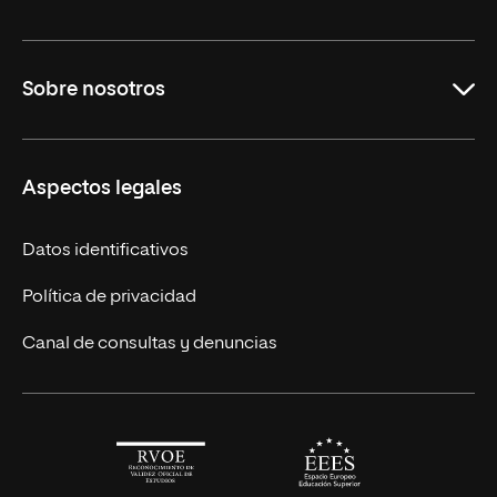
Maestrías en línea
Sobre nosotros
Licenciaturas en línea
Másteres Europeos
UNIR en México
Aspectos legales
Cursos Europeos
Nuestros alumnos
Títulos Americanos
Únete a nosotros
Datos identificativos
Alianza Newman
Actualidad
Política de privacidad
Solicita información
Canal de consultas y denuncias