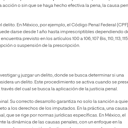
a acción o sin que se haya hecho efectiva la pena, la causa pen
el delito. En México, por ejemplo, el Código Penal Federal (CPF
puede darse desde 1 año hasta imprescriptibles dependiendo de
ncuentra previsto en los artículos 100 a 106, 107 Bis, 110, 113, 115
pción o suspensión de la prescripción.
nvestigar y juzgar un delito, donde se busca determinar si una
sidera un delito. Este procedimiento se activa cuando se pres
 través del cual se busca la aplicación de la justicia penal.
minal. Su correcto desarrollo garantiza no solo la sanción a qui
eto a los derechos de los imputados. En la práctica, una causa
l, que se rige por normas jurídicas específicas. En México, el
e la dinámica de las causas penales, con un enfoque en la