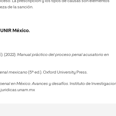
roceso. La prescripción y los tipos de causas son elementos
eza de la sanción.
e
UNIR México
.
). (2022).
Manual práctico del proceso penal acusatorio en
penal mexicano
(5ª ed.). Oxford University Press.
a penal en México: Avances y desafíos
. Instituto de Investigacio
o.juridicas.unam.mx