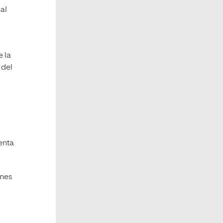
al
)
 la
 del
enta
enes