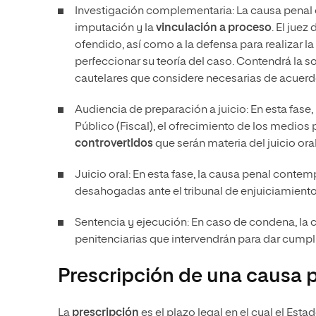
Investigación complementaria: La causa penal c
imputación y la
vinculación a proceso
. El j
uez d
ofendido, así como a la defensa para realizar 
perfeccionar su
teoría del caso
. Contendrá la s
cautelares que considere necesarias de acuerdo
Audiencia de preparación a juicio: En esta fase,
Público (Fiscal), el ofrecimiento de los medios
controvertidos
que serán materia del juicio oral
Juicio oral: En esta fase, la causa penal contem
desahogadas ante el tribunal de enjuiciamiento 
Sentencia y ejecución: En caso de condena, la 
penitenciarias que intervendrán para dar cumpl
Prescripción de una causa 
La
prescripción
es el plazo legal en el cual el Esta