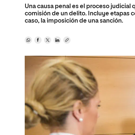
Una causa penal es el proceso judicial q
Ciencias Políticas y Relaciones
Comunicación y Mercadotecnia
Ciencias Sociales
comisión de un delito. Incluye etapas co
Internacionales
Humanidades
caso, la imposición de una sanción.
Ciencias Criminológicas y de la
Seguridad
Artes
Humanidades
Música
Artes
Educación
Música
Comunicación y Mercadotecni
Ciencias Sociales
Economía y Negocios