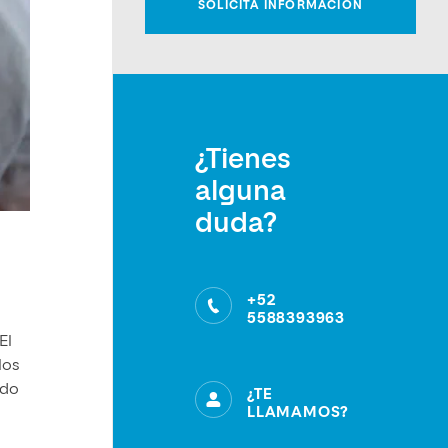
¿Tienes
alguna
duda?
+52
5588393963
El
los
ndo
¿TE
LLAMAMOS?