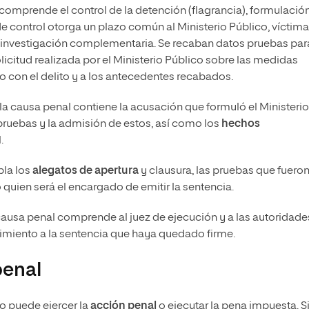
omprende el control de la detención (flagrancia), formulació
e control
otorga un plazo común al Ministerio Público, víctima
la investigación complementaria. Se recaban datos pruebas par
olicitud realizada por el Ministerio Público sobre las medidas
 con el delito y a los antecedentes recabados.
 la causa penal contiene la acusación que formuló el Ministerio
 pruebas y la admisión de estos, así como los
hechos
.
pla los
alegatos de apertura
y clausura, las pruebas que fuero
quien será el encargado de emitir la sentencia.
causa penal comprende al juez de ejecución y a las autoridade
imiento a la sentencia que haya quedado firme.
penal
do puede ejercer la
acción penal
o ejecutar la pena impuesta. S