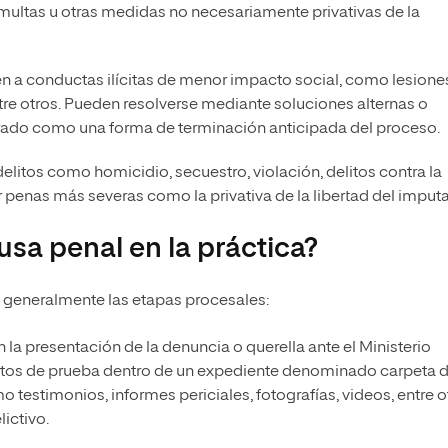
multas u otras medidas no necesariamente privativas de la
ren a conductas ilícitas de menor impacto social, como lesione
re otros. Pueden resolverse mediante soluciones alternas o
ado como una forma de terminación anticipada del proceso.
 delitos como homicidio, secuestro, violación, delitos contra la
ar penas más severas como la privativa de la libertad del imput
sa penal en la práctica?
e generalmente las etapas procesales:
on la presentación de la denuncia o querella ante el Ministerio
datos de prueba dentro de un expediente denominado carpeta 
 testimonios, informes periciales, fotografías, videos, entre o
ictivo.