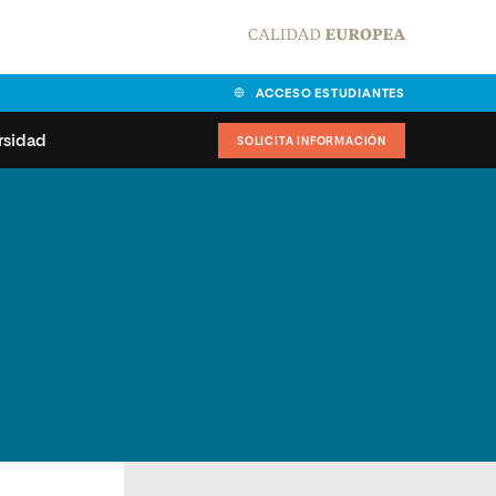
ACCESO ESTUDIANTES
rsidad
SOLICITA INFORMACIÓN
alidad
universitarias y
Carta del Rector
ciones
Nuestros alumnos
MPES
matricularse
Órganos de gobierno
sitos de acceso
Normas de funcionamiento
dad
ladora de becas
Claustro
nios institucionales