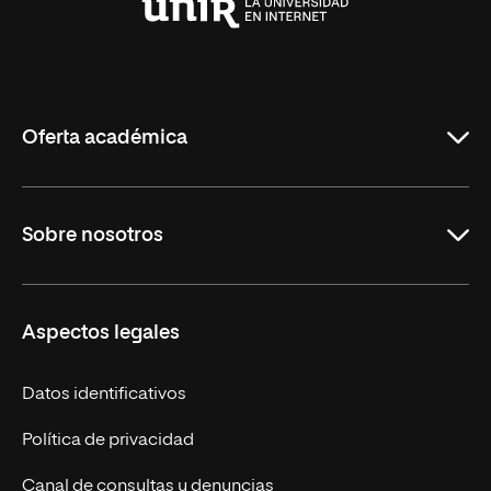
Universidad
Internacional
de
La
Rioja
Oferta académica
Maestrías en línea
Sobre nosotros
Licenciaturas en línea
Másteres Europeos
UNIR en México
Aspectos legales
Cursos Europeos
Nuestros alumnos
Títulos Americanos
Únete a nosotros
Datos identificativos
Alianza Newman
Actualidad
Política de privacidad
Solicita información
Canal de consultas y denuncias