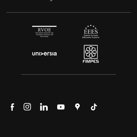
Síguenos
Síguenos
Síguenos
Síguenos
Encuéntranos
Síguenos
en
en
en
en
en
en
Facebook
Instagram
LinkedIn
YouTube
Google
Tik
Maps
Tok