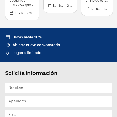
gestión de
online de esta
carrera de
iniciativas que
temática que
impacto social
1 curso
60 ECTS
2 noviembre 2026
promuevan el
profundiza en
1 curso
60 ECTS
19 octubre 2026
con el diseño de
desarrollo
1 curso
60 ECTS
19 octubre 2026
el entorno
proyectos
humano
psicosocial y
comunitarios
sostenible y la
psicoeducativo
acción
humanitaria
Becas hasta 50%
Abierta nueva convocatoria
Lugares limitados
Solicita información