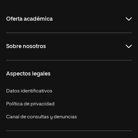
de
La
Rioja
Oferta académica
Maestrías en línea
Sobre nosotros
Licenciaturas en línea
Másteres Europeos
UNIR en México
Aspectos legales
Cursos Europeos
Nuestros alumnos
Títulos Americanos
Únete a nosotros
Datos identificativos
Alianza Newman
Actualidad
Política de privacidad
Solicita información
Canal de consultas y denuncias