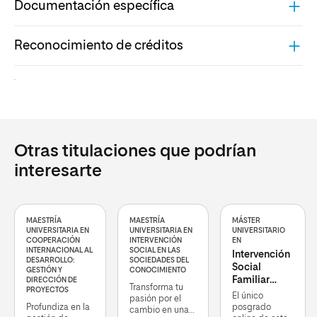
Documentación específica
Reconocimiento de créditos
.
Otras titulaciones que podrían
interesarte
MAESTRÍA
MAESTRÍA
MÁSTER
UNIVERSITARIA EN
UNIVERSITARIA EN
UNIVERSITARIO
COOPERACIÓN
INTERVENCIÓN
EN
INTERNACIONAL AL
SOCIAL EN LAS
Intervención
DESARROLLO:
SOCIEDADES DEL
Social
GESTIÓN Y
CONOCIMIENTO
Familiar
DIRECCIÓN DE
Transforma tu
PROYECTOS
Sistémica
El único
pasión por el
Profundiza en la
posgrado
cambio en una