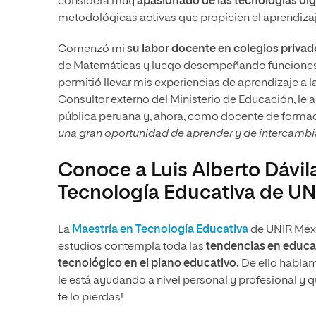
considera muy
apasionado de las tecnologías dig
metodológicas activas que propicien el aprendiza
Comenzó mi
su labor docente en colegios privad
de Matemáticas y luego desempeñando funciones en 
permitió llevar mis experiencias de aprendizaje a 
Consultor externo del Ministerio de Educación, le 
pública peruana y, ahora, como docente de formac
una gran oportunidad de aprender y de intercambia
Conoce a Luis Alberto Dávil
Tecnología Educativa de UN
La
Maestría en Tecnología Educativa
de UNIR Méxic
estudios contempla toda las
tendencias en educ
tecnológico en el plano educativo.
De ello hablam
le está ayudando a nivel personal y profesional y 
te lo pierdas!