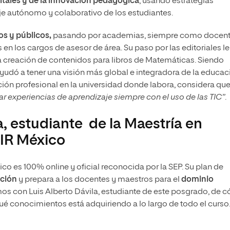
itales y de la innovación pedagógica
, usando estrategias
je autónomo y colaborativo de los estudiantes.
os y públicos,
pasando por academias, siempre como docen
los cargos de asesor de área. Su paso por las editoriales le
la creación de contenidos para libros de Matemáticas. Siendo
ayudó a tener una visión más global e integradora de la educac
ión profesional en la universidad donde labora, considera qu
r experiencias de aprendizaje siempre con el uso de las TIC”
.
a, estudiante de la Maestría en
IR México
o es 100% online y oficial reconocida por la SEP. Su plan de
ación
y prepara a los docentes y maestros para el
dominio
os con Luis Alberto Dávila, estudiante de este posgrado, de 
qué conocimientos está adquiriendo a lo largo de todo el curso