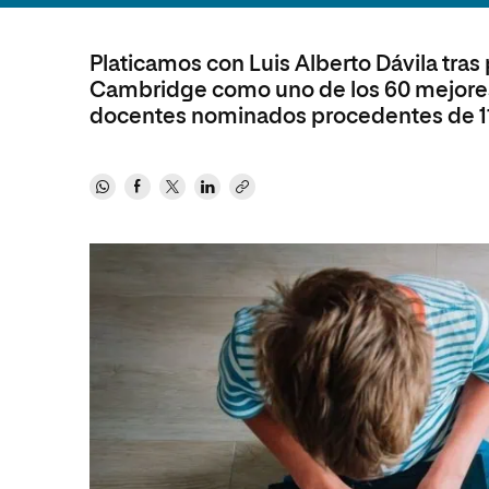
Ciencias Políticas y Relaciones
Comunicación y Mercadotecnia
Ciencias Sociales
Internacionales
Platicamos con Luis Alberto Dávila tras 
Humanidades
Ciencias Criminológicas y de la
Cambridge como uno de los 60 mejores
Seguridad
Artes
docentes nominados procedentes de 11
Humanidades
Música
Artes
Educación
Música
Comunicación y Mercadotecni
Ciencias Sociales
Economía y Negocios