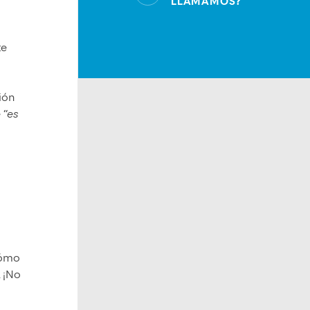
LLAMAMOS?
te
ión
e
“es
cómo
. ¡No