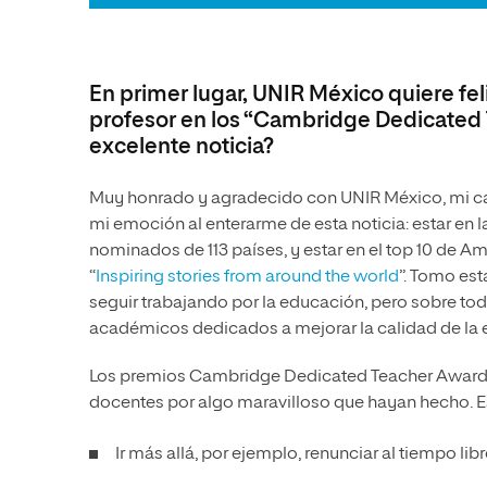
En primer lugar, UNIR México quiere fe
profesor en los “Cambridge Dedicated T
excelente noticia?
Muy honrado y agradecido con UNIR México, mi cas
mi emoción al enterarme de esta noticia: estar en 
nominados de 113 países, y estar en el top 10 de 
“
Inspiring stories from around the world
”. Tomo es
seguir trabajando por la educación, pero sobre to
académicos dedicados a mejorar la calidad de la 
Los premios Cambridge Dedicated Teacher Awards
docentes por algo maravilloso que hayan hecho. E
Ir más allá, por ejemplo, renunciar al tiempo libr