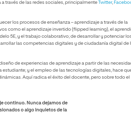
a través de las redes sociales, principalmente
Twitter
,
Facebo
uecer los procesos de enseñanza – aprendizaje a través de la
 como el aprendizaje invertido (flipped learning), el aprend
lo 5E, y el trabajo colaborativo; de desarrollar y potenciar lo
rrollar las competencias digitales y de ciudadanía digital de 
 diseño de experiencias de aprendizaje a partir de las necesid
a estudiante; y el empleo de las tecnologías digitales, hace que
inámicas. Aquí radica el éxito del docente, pero sobre todo el
je continuo. Nunca dejamos de
ionados o algo inquietos de la