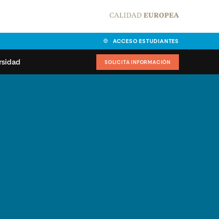
ACCESO ESTUDIANTES
rsidad
SOLICITA INFORMACIÓN
alidad
universitarias y
Carta del Rector
ciones
Nuestros alumnos
MPES
matricularse
Órganos de gobierno
sitos de acceso
Normas de funcionamiento
dad
ladora de becas
Claustro
nios institucionales