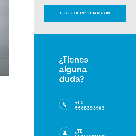
¿Tienes
alguna
duda?
+52
5588393963
¿TE