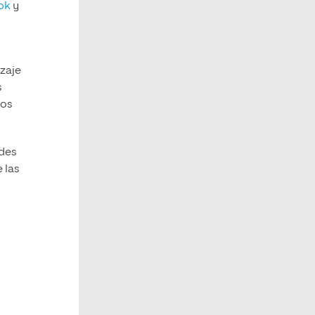
ok
y
izaje
s
los
ades
 las