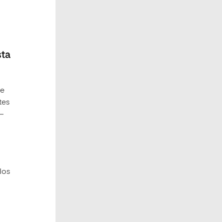
sta
ue
tes
–
los