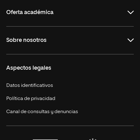
Rioja
Oferta académica
Maestrías en línea
Sobre nosotros
Licenciaturas en línea
Másteres Europeos
UNIR en México
Aspectos legales
Cursos Europeos
Nuestros alumnos
Títulos Americanos
Únete a nosotros
Datos identificativos
Alianza Newman
Actualidad
Política de privacidad
Solicita información
Canal de consultas y denuncias