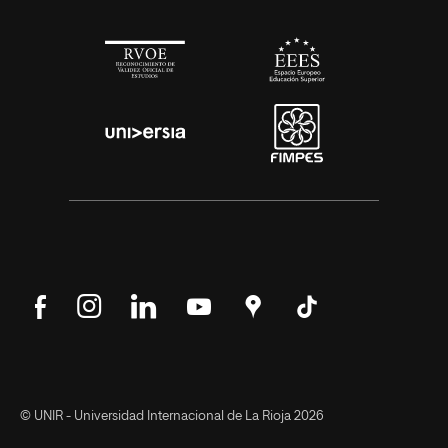
Síguenos
Síguenos
Síguenos
Síguenos
Encuéntranos
Síguenos
en
en
en
en
en
en
Facebook
Instagram
LinkedIn
YouTube
Google
Tik
Maps
Tok
© UNIR - Universidad Internacional de La Rioja 2026