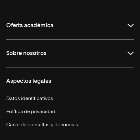
Internacional
de
La
Rioja
Oferta académica
Maestrías en línea
Sobre nosotros
Licenciaturas en línea
Másteres Europeos
UNIR en México
Aspectos legales
Cursos Europeos
Nuestros alumnos
Títulos Americanos
Únete a nosotros
Datos identificativos
Alianza Newman
Actualidad
Política de privacidad
Solicita información
Canal de consultas y denuncias