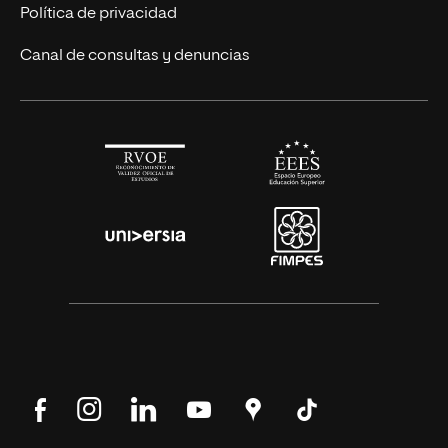
Alianza Newman
Actualidad
Política de privacidad
Solicita información
Canal de consultas y denuncias
Síguenos
Síguenos
Síguenos
Síguenos
Encuéntranos
Síguenos
en
en
en
en
en
en