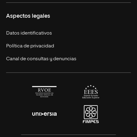
Másteres Europeos
UNIR en México
Aspectos legales
Cursos Europeos
Nuestros alumnos
Títulos Americanos
Únete a nosotros
Datos identificativos
Alianza Newman
Actualidad
Política de privacidad
Solicita información
Canal de consultas y denuncias