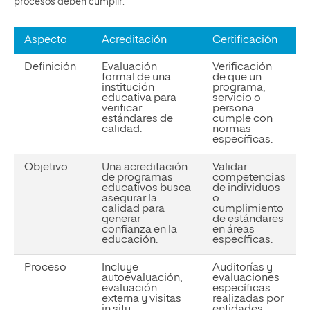
procesos deben cumplir:
Aspecto
Acreditación
Certificación
Definición
Evaluación
Verificación
formal de una
de que un
institución
programa,
educativa para
servicio o
verificar
persona
estándares de
cumple con
calidad.
normas
específicas.
Objetivo
Una acreditación
Validar
de programas
competencias
educativos busca
de individuos
asegurar la
o
calidad para
cumplimiento
generar
de estándares
confianza en la
en áreas
educación.
específicas.
Proceso
Incluye
Auditorías y
autoevaluación,
evaluaciones
evaluación
específicas
externa y visitas
realizadas por
in situ.
entidades